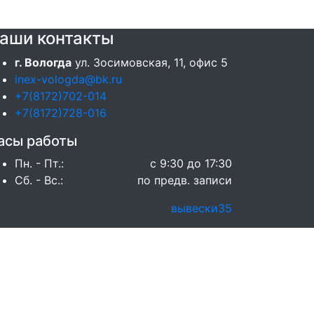
аши контакты
г. Вологда
ул. Зосимовская, 11, офис 5
inex-vologda@bk.ru
+7(8172)702-014
+7(8172)728-016
асы работы
Пн. - Пт.:
с 9:30 до 17:30
Сб. - Вс.:
по предв. записи
вывески35